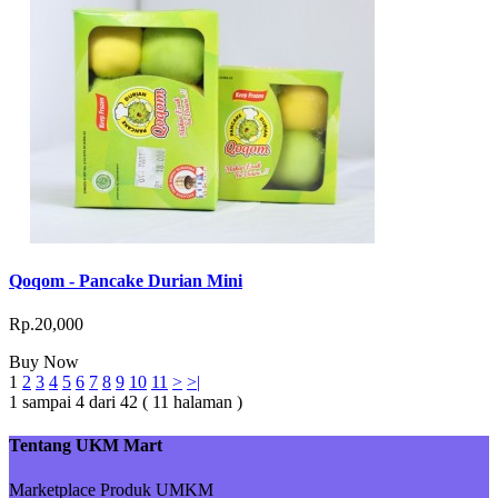
Qoqom - Pancake Durian Mini
Rp.20,000
Buy Now
1
2
3
4
5
6
7
8
9
10
11
>
>|
1 sampai 4 dari 42 ( 11 halaman )
Tentang UKM Mart
Marketplace Produk UMKM