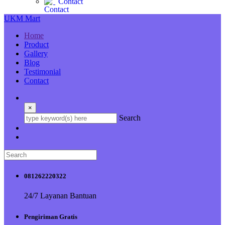
Contact
UKM Mart
Home
Product
Gallery
Blog
Testimonial
Contact
×
Search
081262220322
24/7 Layanan Bantuan
Pengiriman Gratis